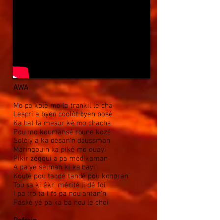
AWA
Mo pa kolè mo la trankil le cha
Lespri a byen coolòt byen posé
Ka bat la mesur ké mo chacha
Pou mo koumansé roune kozé
Solèiy a ka désan’n doussman
Maringouin ka piké mo ouayi'
Pikir zégoui a pa médikaman
A pa yé selman ki ka bayi'
Kouté pou tandé tandé pou konpran'
Tou sa ki ékri mérité li dé foi
I pa tro ta i fo pa nou antan’n
Paské yé pa ka ba nou le choi