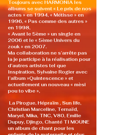
Toujours avec HARMONIA les
albums se suivent « Le prix de nos
actes » en 1994, « Métisse » en
1996, « Pas comme des autres »
en 1998,
« Avant le 5ème » un single en
2006 et le « 5ème Univers du
zouk » en 2007.
Ma collaboration ne s’arrête pas
la je participe à la réalisation pour
d’autres artistes tel que
Inspiration, Sylvaine Rogier avec
l’album »Quintescence » et
actuellement un nouveau « mèsi
pou to vibe »,
La Pirogue, Hépraïm , Sun life,
Christian Marceline, Ternaïd,
Maryel, Mika, TNC, V80, Emilie
Dupuy, Djingo, Chanté TI MOUNE
un album de chant pour les
enfants de la maternelle et plus,