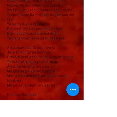
Gadé kouman toupatou ka fè cho
Nouvèl ka dégrenen kou ouaséyi'
Zorèyi' a sou radio lanmen asou récho
Toute moune ka tramblé tombé kou vié
féyi'
Yé ka palé yen ki sékirité
Bèl paròl kalkilé pou nou sa bwè
Byen dosé kou roune bol dité
Yé pa janmen savé sa ki pasé ayè
A kouman nou fè pou rivé la
Jis a tò ki nou pa ka briga
Préféré rété anan roune kankan blabla
Telman yé kapan yé vini agaga
Awa mo ké di to mil awa
Mo liberté pé ké jen négosié
Mo sa timoune latè mo pa sa roune
bwabwa
Mo pé ké janmen vini asosié
Philippe Bonnaire
AWA
(Non, je ne suis pas d’accord, je
refuse)