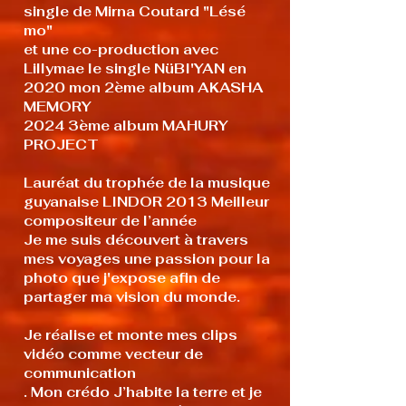
single de Mirna Coutard "Lésé
mo"
et une co-production avec
Lillymae le single NüBI'YAN en
2020 mon 2ème album AKASHA
MEMORY
2024 3ème album MAHURY
PROJECT
Lauréat du trophée de la musique
guyanaise LINDOR 2013 Meilleur
compositeur de l’année
Je me suis découvert à travers
mes voyages une passion pour la
photo que j'expose afin de
partager ma vision du monde.
Je réalise et monte mes clips
vidéo comme vecteur de
communication
. Mon crédo J’habite la terre et je