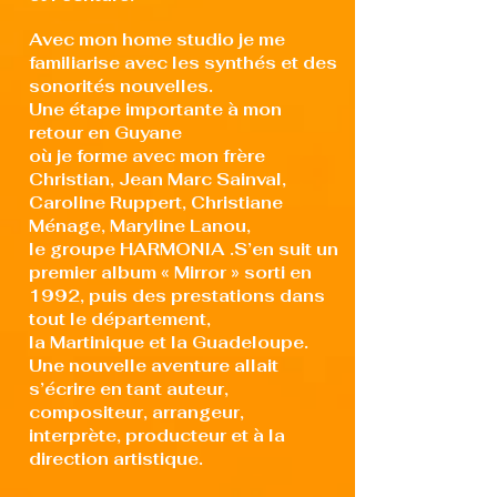
Avec mon home studio je me
familiarise avec les synthés et des
sonorités nouvelles.
Une étape importante à mon
retour en Guyane
où je forme avec mon frère
Christian, Jean Marc Sainval,
Caroline Ruppert, Christiane
Ménage, Maryline Lanou,
le groupe HARMONIA .S’en suit un
premier album « Mirror » sorti en
1992, puis des prestations dans
tout le département,
la Martinique et la Guadeloupe.
Une nouvelle aventure allait
s’écrire en tant auteur,
compositeur, arrangeur,
interprète, producteur et à la
direction artistique.