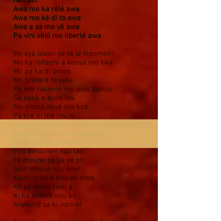
Refrain
Awa mo ka rélé awa
Awa mo ké di to awa
Awa a sa mo yé awa
Pa vini vòlò mo liberté awa
Mo zyé louvri yé té lé fronmen’l
Mo ka réfléchi a konsa mo fika
Mo pa ka di amen
Mo préféré fè nika
Pa vini rakonté mo piès darloz
Sa épòk a byen fini
Mo dibout dèyè mo koz
Pa krè ki mo tou ni
Pa gen bloublou mo pa annan kroyans
A konsians ki sa mo guidans
Yé lé griji nou lespri
Pou détounen nou lavi
Fè moune pè jis yé pri
Sézi tchoué nou envi
Kouri maché kou dé robo
Ké sa moso twèl a
Ki ka interdi nou bo
Anpéché sa ki natirèl