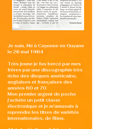
Je suis. Né à Cayenne en Guyane
le 26 mai 1964
Très jeune je fus bercé par mes
frères par une discographie très
riche des disques américains,
anglaises et françaises des
années 60 et 70
Mon premier argent de poche
j’achète un petit claver
électronique et je m'amusais à
reprendre les titres de variétés
internationales, de films.