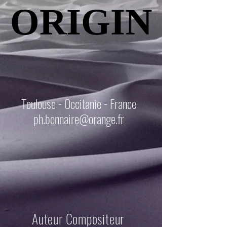
ORIGIN
ORIGIN
Toulouse - Occitanie - France
ph.bonnaire@orange.fr
Auteur Compositeur