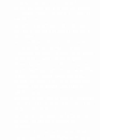
un single de trois titres “avant le
5ème” en 2006 voila le dernier album
Le ‘ 5ème univers du zouk ‘en 2007 et
ses 14 titres.
De nombreux artistes ont contribués
par leurs talents à et leurs fraicheurs
musicales
Caroline Rupert, Christian Bonnaire,
Christian Marceline, Maryline Azor,
Franciane Ménage, Carmen Talip, Ralph
Céron, Katia Evèque,Clara Nugent,
Orlane Jadfard, Sylvio Ophion, Sylvie
Adami, Mathieu Clément. de SANDRINE
RINNA, MIKA, JEAN-MARC SAINVAL,
MIRNA COUTARD, PHILIPPE BONNAIRE,
DJINGO ANICK ACCOT, JAH MAC et
CATHY Petresic
artistes invités : Moïse Adonaï, Romuald
Pavilla, Didier Henrion, Joêl Gibus, Cyril
et Denis Ho Ha Chuck
Dans le dernier opus "le 5ème univers
du zouk" la nouvelle équipe se
compose
Tout ceci est réalisé, mixé,
produit par PHILIPPE BONNAIRE auteur