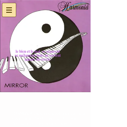
le bien et le mal se séparent
se mélangent mais ne sortent
jamais du cercle
HARMONIA est un concept musical né à
Cayenne en 1991 créé par Philippe
Bonnaire qui regroupe plusieurs