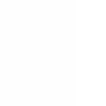
artistes d’horizon divers.
Hamonia offre au public la
découverte de nouveaux talents et
reconnus, une palette de styles
musicaux différents, tel que le zouk,
l’afro zouk, le compas, le folklore
guyanais, la biguine, la mazurka, le
ragga, le reggae, Dancehall, salsa, jump
up, la variété internationale et
française, la musique instrumentale
genre new age
C’est une évasion, un non
conformisme, une musique libre où
l’on traite de sujets aussi bien légers
que brûlants. ou tout à chacun peut
trouver une sensibilité dans chaque
titre
HARMONIA, c’est
être un et plusieurs à la fois pourrait
on résumer sa philosophie.
Avec ces 5 albums dont le
premier “Mirror” sorti en 1992, “Le prix
de nos actes” en 1994, “Métisse” en
1996, “pas comme les autres” en 1998,