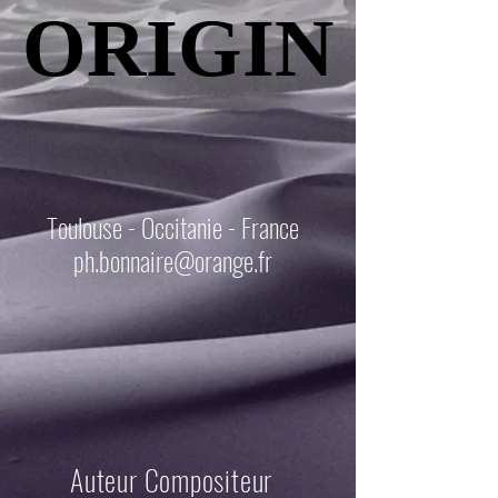
ORIGIN
ORIGIN
Toulouse - Occitanie - France
ph.bonnaire@orange.fr
Auteur Compositeur