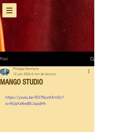
Post
Philippe Bonnaire
12 juin 2024
0 min de lecture
MANGO STUDIO
https://youtu.be/RD7NceXXmDc?
si=KUpYaNwBXJiaodHh