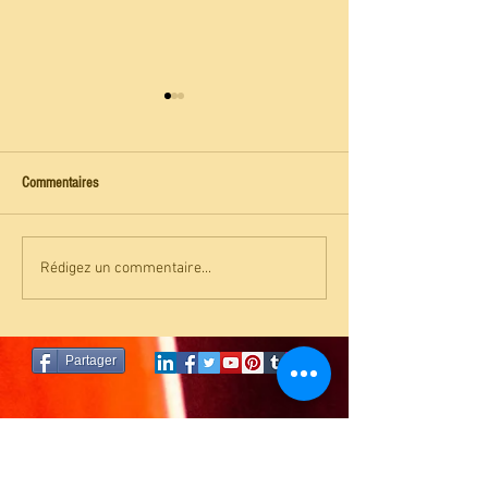
Commentaires
LES ANNALES AKASHIQUES
COMPRENDRE LES L
Rédigez un commentaire...
AKASHIQUES
Partager