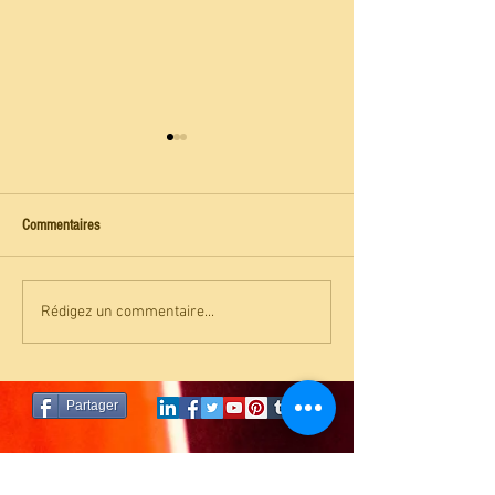
Commentaires
RADIO OCCITANIA
LES ANNALES AKAS
Rédigez un commentaire...
Partager